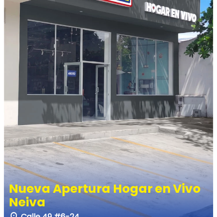
Nueva Apertura Hogar en Vivo
Neiva
Nueva Apertura Hogar en Vivo
Palmira El Sembrador
Calle 49 #6-24