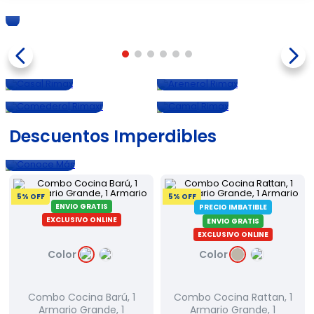
Más
Casa
Para
Cama
Perro
Arenero
Para
Comedero
Perro
Conoce
Conoce
Más
Más
Conoce
Conoce
Más
Más
Descuentos Imperdibles
Conoce
Más
5
% OFF
5
% OFF
ENVIO GRATIS
PRECIO IMBATIBLE
EXCLUSIVO ONLINE
ENVIO GRATIS
EXCLUSIVO ONLINE
Color
Color
Combo Cocina Barú, 1
Combo Cocina Rattan, 1
Armario Grande, 1
Armario Grande, 1