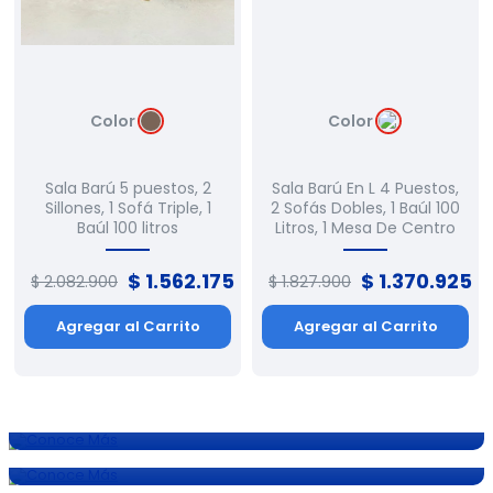
Color
Color
Sala Barú 5 puestos, 2
Sala Barú En L 4 Puestos,
Sillones, 1 Sofá Triple, 1
2 Sofás Dobles, 1 Baúl 100
Baúl 100 litros
Litros, 1 Mesa De Centro
$
1
.
562
.
175
$
1
.
370
.
925
$
2
.
082
.
900
$
1
.
827
.
900
Jardín y Aire Libre
Agregar al Carrito
Agregar al Carrito
Combos Comedores
Asoleadora
Conoce Más
Conoce Más
Conoce Más