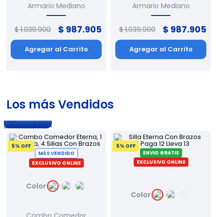
Armario Mediano
Armario Mediano
$
987
.
905
$
987
.
905
$
1
.
039
.
900
$
1
.
039
.
900
Agregar al Carrito
Agregar al Carrito
Los más Vendidos
Conoce
Más
5
% OFF
5
% OFF
ENVIO GRATIS
MÁS VENDIDO
EXCLUSIVO ONLINE
EXCLUSIVO ONLINE
Color
Color
Combo Comedor