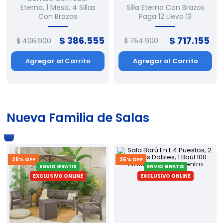
Eterna, 1 Mesa, 4 Sillas
Silla Eterna Con Brazos
Con Brazos
Paga 12 Lleva 13
$
386
.
555
$
717
.
155
$
406
.
900
$
754
.
900
Agregar al Carrito
Agregar al Carrito
Nueva Familia de Salas
Conoce
Más
25
% OFF
25
% OFF
ENVIO GRATIS
ENVIO GRATIS
EXCLUSIVO ONLINE
EXCLUSIVO ONLINE