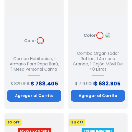
Color
Color
Combo Organizador
Combo Habitación, 1
Rattan, 1 Armario
Armario Para Ropa Barú,
Grande, 1 Cajón Móvil De
1 Mesa Personal Cama
40 Litros
$
788
.
405
$
683
.
905
$
829
.
900
$
719
.
900
Agregar al Carrito
Agregar al Carrito
5
% OFF
5
% OFF
EXCLUSIVO ONLINE
PRECIO IMBATIBLE