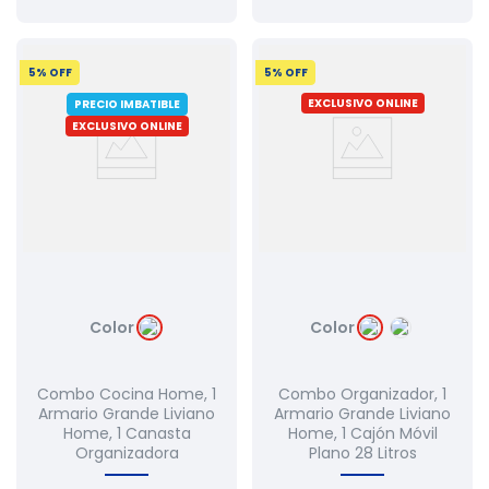
5
% OFF
5
% OFF
EXCLUSIVO ONLINE
PRECIO IMBATIBLE
EXCLUSIVO ONLINE
Color
Color
Combo Cocina Home, 1
Combo Organizador, 1
Armario Grande Liviano
Armario Grande Liviano
Home, 1 Canasta
Home, 1 Cajón Móvil
Organizadora
Plano 28 Litros