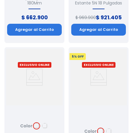
180Mm
Estante 5N 18 Pulgadas
$
662
.
900
$
921
.
405
$
969
.
900
Agregar al Carrito
Agregar al Carrito
5
% OFF
EXCLUSIVO ONLINE
EXCLUSIVO ONLINE
Color
Color