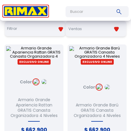
Buscar
Filtrar
Ventas
EXCLUSIVO ONLINE
EXCLUSIVO ONLINE
Color
Color
Armario Grande
Apariencia Rattan
Armario Grande Barú
GRATIS Canasta
GRATIS Canasta
Organizadora 4 Niveles
Organizadora 4 Niveles
$
662
.
900
$
662
.
900