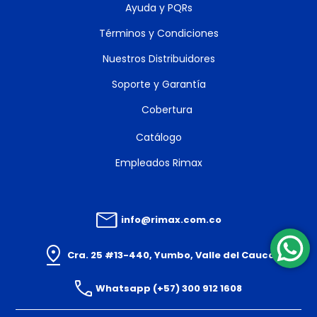
Ayuda y PQRs
Términos y Condiciones
Nuestros Distribuidores
Soporte y Garantía
Cobertura
Catálogo
Empleados Rimax
info@rimax.com.co
Cra. 25 #13-440, Yumbo, Valle del Cauca
Whatsapp (+57) 300 912 1608