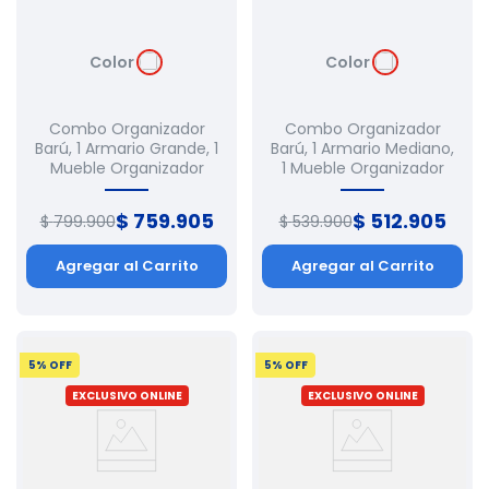
Color
Color
Combo Organizador
Combo Organizador
Barú, 1 Armario Grande, 1
Barú, 1 Armario Mediano,
Mueble Organizador
1 Mueble Organizador
$
759
.
905
$
512
.
905
$
799
.
900
$
539
.
900
Agregar al Carrito
Agregar al Carrito
5
% OFF
5
% OFF
EXCLUSIVO ONLINE
EXCLUSIVO ONLINE