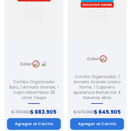
EXCLUSIVO ONLINE
Color
Color
Combo Organizador, 1
Combo Organizador
Armario Grande Liviano
Barú, 1 Armario Grande, 1
Home, 1 Cajonero
Cajón Móvil Plano 28
Apariencia Rattan De 4
Litros Taupe
Gavetas Altas
$
683
.
905
$
645
.
905
$
719
.
900
$
679
.
900
Agregar al Carrito
Agregar al Carrito