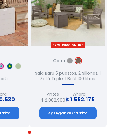
EXCLUSIVO ONLINE
Color
Sala Barú 5 puestos, 2 Sillones, 1
Barú
Sofá Triple, 1 Baúl 100 litros
ora:
Antes:
Ahora:
0
.
530
$
1
.
562
.
175
$
2
.
082
.
900
rrito
Agregar al Carrito