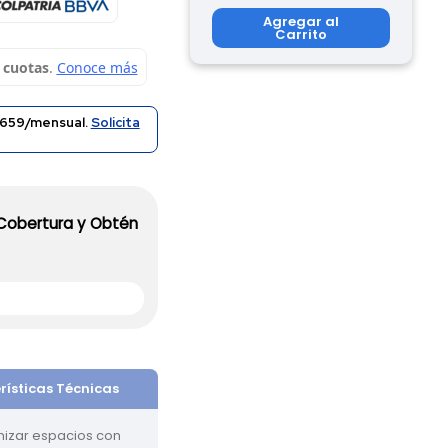
Agregar al
Carrito
659/mensual.
Solicita
 Cobertura y Obtén
rísticas Técnicas
mizar espacios con 