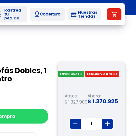
Nuestras
Cobertura
Tiendas
ofás Dobles, 1
ENVIO GRATIS
EXCLUSIVO ONLINE
ntro
Antes:
Ahora:
$
1
.
370
.
925
$
1
.
827
.
900
compra