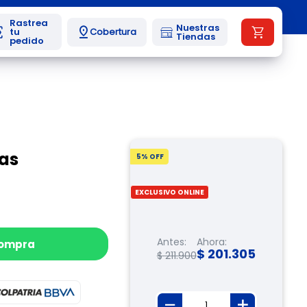
Nuestras
Cobertura
Tiendas
las
5
% OFF
EXCLUSIVO ONLINE
Antes:
Ahora:
compra
$
201
.
305
$
211
.
900