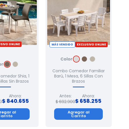
SIVO ONLINE
MÁS VENDIDO
EXCLUSIVO ONLINE
Color
or
Combo Comedor Familiar
medor Shia, 1
Barú, 1 Mesa, 6 Sillas Con
illas Sin Brazos
Brazos
Ahora:
Antes:
Ahora:
$
840
.
655
$
658
.
255
0
$
692
.
900
regar al
Agregar al
arrito
Carrito