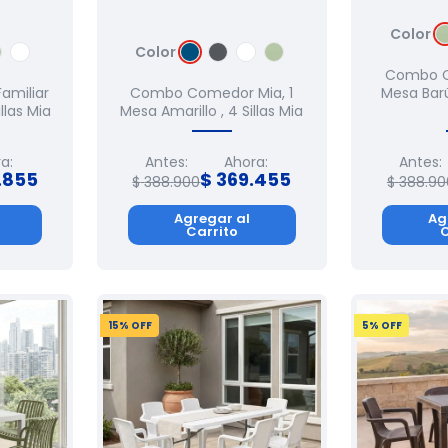
Color
Color
Combo C
miliar
Combo Comedor Mia, 1
Mesa Barú
illas Mia
Mesa Amarillo , 4 Sillas Mia
a:
Antes:
Ahora:
Antes:
.
855
$
369
.
455
$
388
.
900
$
388
.
90
Agregar al
Ag
Carrito
C
15
% OFF
5
% OFF