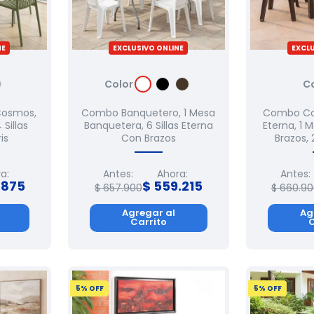
NE
EXCLUSIVO ONLINE
EXCLU
Color
C
osmos,
Combo Banquetero, 1 Mesa
Combo Co
 Sillas
Banquetera, 6 Sillas Eterna
Eterna, 1 M
is
Con Brazos
Brazos, 
a:
Antes:
Ahora:
Antes:
.
875
$
559
.
215
$
657
.
900
$
660
.
90
Agregar al
Ag
Carrito
C
5
% OFF
5
% OFF