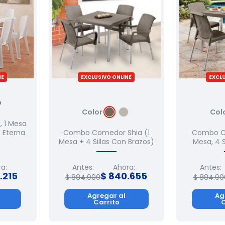
NE
EXCLUSIVO ONLINE
EXCLU
Color
Col
 1 Mesa
s Eterna
Combo Comedor Shia (1
Combo Co
Mesa + 4 Sillas Con Brazos)
Mesa, 4 S
a:
Antes:
Ahora:
Antes:
.
215
$
840
.
655
$
884
.
900
$
884
.
90
Agregar al
Ag
Carrito
C