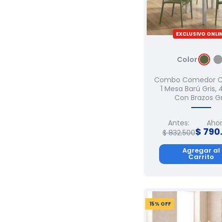
EXCLUSIVO ONLI
Color
Combo Comedor C
1 Mesa Barú Gris, 4
Con Brazos Gr
Antes:
Ahor
$
790
$
832
.
500
Agregar al
Carrito
15
% OFF