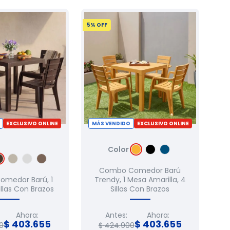
5
% OFF
EXCLUSIVO ONLINE
MÁS VENDIDO
EXCLUSIVO ONLINE
Color
Combo Comedor Barú
medor Barú, 1
Trendy, 1 Mesa Amarilla, 4
illas Con Brazos
Sillas Con Brazos
Ahora:
Antes:
Ahora:
$
403
.
655
$
403
.
655
0
$
424
.
900