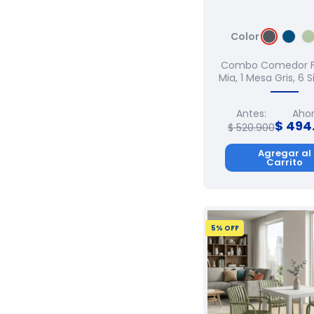
Verde Selva
(
1
)
Color
Combo Comedor Fa
Mia, 1 Mesa Gris, 6 S
Antes:
Ahor
$
494
$
520
.
900
Agregar al
Carrito
5
% OFF