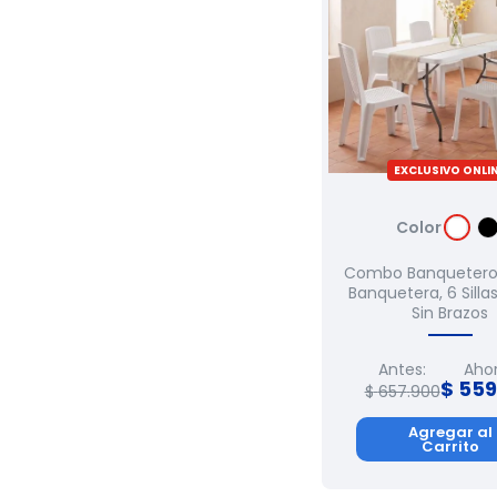
EXCLUSIVO ONLI
Color
Combo Banquetero,
Banquetera, 6 Silla
Sin Brazos
Antes:
Ahor
$
559
$
657
.
900
Agregar al
Carrito