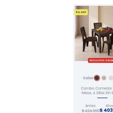
5
% OFF
EXCLUSIVO ONLI
Color
Combo Comedor B
Mesa, 4 Sillas Sin
Antes:
Ahor
$
403
$
424
.
900