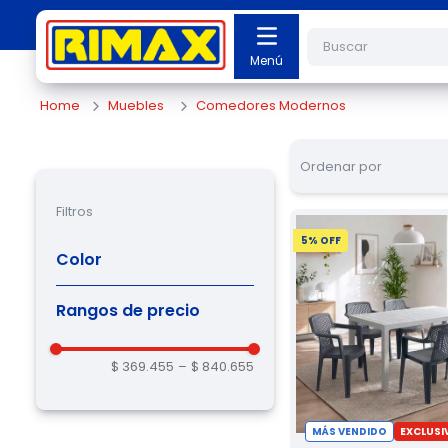
Buscar
Muebles
Comedores Modernos
Ordenar por
Filtros
5
% OFF
Color
Amarillo Mostaza
(
5
)
Rangos de precio
Azul Petróleo
(
9
)
Blanco
(
4
)
Blanco Arena
(
4
)
$ 369.455
–
$ 840.655
Gris
(
1
)
Gris hielo
(
6
)
Mocca
(
7
)
Negro
(
10
)
MÁS VENDIDO
EXCLUSI
Taupe
(
8
)