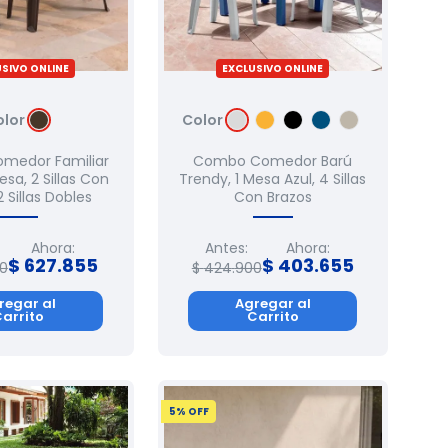
SIVO ONLINE
EXCLUSIVO ONLINE
olor
Color
medor Familiar
Combo Comedor Barú
esa, 2 Sillas Con
Trendy, 1 Mesa Azul, 4 Sillas
2 Sillas Dobles
Con Brazos
Ahora:
Antes:
Ahora:
$
627
.
855
$
403
.
655
0
$
424
.
900
regar al
Agregar al
arrito
Carrito
5
% OFF