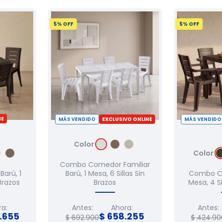
5
% OFF
5
% OFF
NE
MÁS VENDIDO
EXCLUSIVO ONLINE
MÁS VENDIDO
Color
Color
Combo Comedor Familiar
arú, 1
Barú, 1 Mesa, 6 Sillas Sin
Combo Co
 Brazos
Brazos
Mesa, 4 S
a:
Antes:
Ahora:
Antes:
.
655
$
658
.
255
$
692
.
900
$
424
.
90