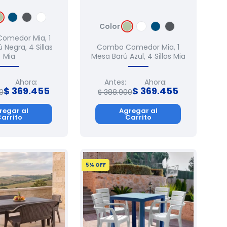
Color
omedor Mia, 1
 Negra, 4 Sillas
Combo Comedor Mia, 1
Mia
Mesa Barú Azul, 4 Sillas Mia
Ahora:
Antes:
Ahora:
$
369
.
455
$
369
.
455
0
$
388
.
900
regar al
Agregar al
arrito
Carrito
5
% OFF