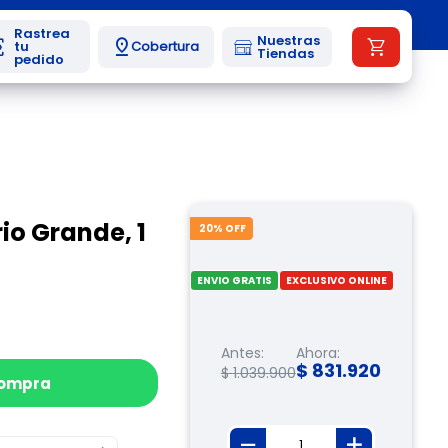
Nuestras
Cobertura
Tiendas
io Grande, 1
20
% OFF
ENVIO GRATIS
EXCLUSIVO ONLINE
Antes:
Ahora:
$
831
.
920
$
1
.
039
.
900
compra