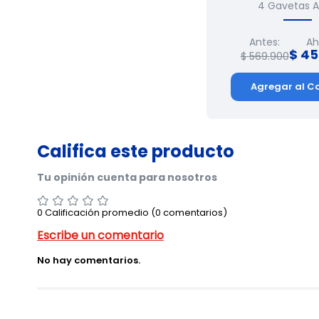
4 Gavetas A
Antes:
Ah
$
45
$
569
.
900
Agregar al Ca
0 Calificación promedio
(0 comentarios)
No hay comentarios.