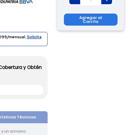
Agregar al
Carrito
099/mensual.
Solicita
 Cobertura y Obtén
rísticas Técnicas
y un armario 