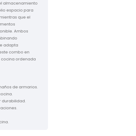
 el almacenamiento 
lio espacio para 
 mientras que el 
ementos 
ponible. Ambos 
mbinando 
se adapta 
 este combo en 
u cocina ordenada 
años de armarios.

ocina.

durabilidad.

aciones.

cina.