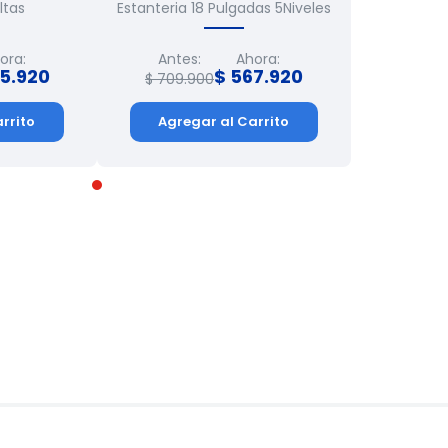
ltas
Estanteria 18 Pulgadas 5Niveles
ora:
Antes:
Ahora:
5
.
920
$
567
.
920
$
709
.
900
rrito
Agregar al Carrito