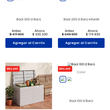
Baúl 300 Lt Barú
Baúl 200 Lt Barú Infantil
Antes:
Ahora:
Antes:
Ahora:
$
471
.
900
$
330
.
330
$
249
.
900
$
174
.
930
Agregar al Carrito
Agregar al Carrito
30
% OFF
30
% OFF
Color
Baúl 100 Lt Barú