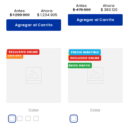
Antes:
Ahora:
$
478
.
900
$
383
.
120
Antes:
Ahora:
$
1
.
299
.
900
$
1
.
234
.
905
Agregar al Carrito
Agregar al Carrito
EXCLUSIVO ONLINE
PRECIO IMBATIBLE
20
% OFF
5
% OFF
EXCLUSIVO ONLINE
ENVIO GRATIS
Color
Color