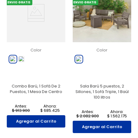
ENVIO GRATIS
ENVIO GRATIS
Color
Color
Combo Barú, 1 Sofá De 2
Sala Barú 5 puestos, 2
Puestos, 1 Mesa De Centro
Sillones, 1 Sofá Triple, 1 Baúl
100 litros
Antes:
Ahora:
$
913
.
900
$
685
.
425
Antes:
Ahora:
$
2
.
082
.
900
$
1
.
562
.
175
Agregar al Carrito
Agregar al Carrito