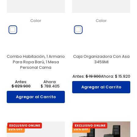
Color
Color
Combo Habitación, 1 Armario
Caja Organizadora Con Asa
Para Ropa Barú, 1 Mesa
3459Ml
Personal Cama
Antes:
$
19
.
900
Ahora:
$
15
.
920
Antes:
Ahora:
$
829
.
900
$
788
.
405
Agregar al Carrito
Agregar al Carrito
EXCLUSIVO ONLINE
EXCLUSIVO ONLINE
20
% OFF
20
% OFF