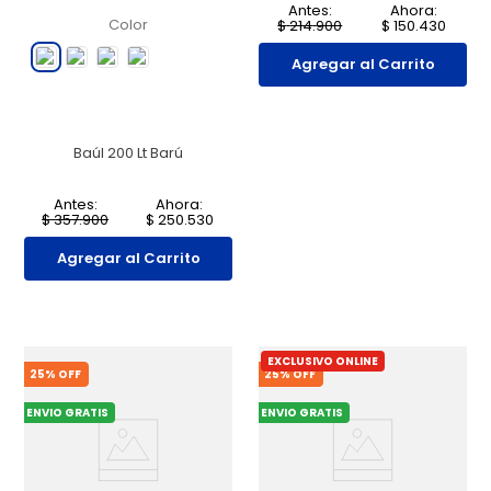
Antes:
Ahora:
Color
$
214
.
900
$
150
.
430
Agregar al Carrito
Baúl 200 Lt Barú
Antes:
Ahora:
$
357
.
900
$
250
.
530
Agregar al Carrito
EXCLUSIVO ONLINE
25
% OFF
25
% OFF
ENVIO GRATIS
ENVIO GRATIS