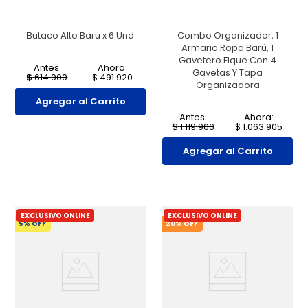
Butaco Alto Baru x 6 Und
Combo Organizador, 1
Armario Ropa Barú, 1
Gavetero Fique Con 4
Antes:
Ahora:
Gavetas Y Tapa
$
614
.
900
$
491
.
920
Organizadora
Agregar al Carrito
Antes:
Ahora:
$
1
.
119
.
900
$
1
.
063
.
905
Agregar al Carrito
EXCLUSIVO ONLINE
EXCLUSIVO ONLINE
5
% OFF
20
% OFF