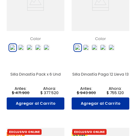
Color
Color
Silla Dinastía Pack x 6 Und
Silla Dinastía Paga 12 Lleva 13
Antes:
Ahora:
Antes:
Ahora:
$
471
.
900
$
377
.
520
$
943
.
900
$
755
.
120
Agregar al Carrito
Agregar al Carrito
EXCLUSIVO ONLINE
EXCLUSIVO ONLINE
20
% OFF
5
% OFF