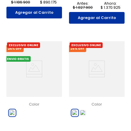
$
1
.
186
.
900
$
890
.
175
Antes:
Ahora:
$
1
.
827
.
900
$
1
.
370
.
925
Agregar al Carrito
Agregar al Carrito
EXCLUSIVO ONLINE
EXCLUSIVO ONLINE
25
% OFF
25
% OFF
ENVIO GRATIS
Color
Color