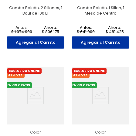
Combo Balcón, 2 Sillones, 1
Combo Balcón, 1 Sillon, 1
Baúl de 100 LT
Mesa de Centro
Antes:
Ahora:
Antes:
Ahora:
$
1
.
074
.
900
$
806
.
175
$
641
.
900
$
481
.
425
Agregar al Carrito
Agregar al Carrito
EXCLUSIVO ONLINE
EXCLUSIVO ONLINE
25
% OFF
25
% OFF
ENVIO GRATIS
ENVIO GRATIS
Color
Color