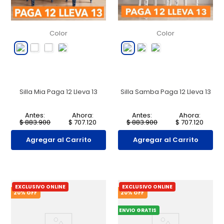
Color
Color
Silla Mia Paga 12 Lleva 13
Silla Samba Paga 12 Lleva 13
Antes:
Ahora:
Antes:
Ahora:
$
883
.
900
$
707
.
120
$
883
.
900
$
707
.
120
Agregar al Carrito
Agregar al Carrito
EXCLUSIVO ONLINE
EXCLUSIVO ONLINE
20
% OFF
20
% OFF
ENVIO GRATIS