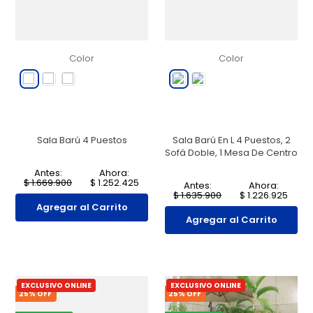
Color
Color
Sala Barú 4 Puestos
Sala Barú En L 4 Puestos, 2
Sofá Doble, 1 Mesa De Centro
Antes:
Ahora:
$
1
.
669
.
900
$
1
.
252
.
425
Antes:
Ahora:
$
1
.
635
.
900
$
1
.
226
.
925
Agregar al Carrito
Agregar al Carrito
EXCLUSIVO ONLINE
EXCLUSIVO ONLINE
25
% OFF
25
% OFF