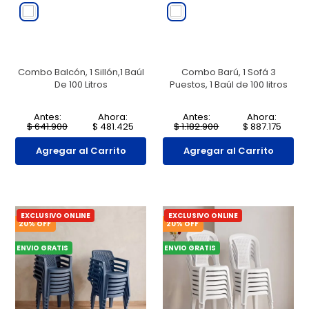
Combo Balcón, 1 Sillón,1 Baúl
Combo Barú, 1 Sofá 3
De 100 Litros
Puestos, 1 Baúl de 100 litros
Antes:
Ahora:
Antes:
Ahora:
$
641
.
900
$
481
.
425
$
1
.
182
.
900
$
887
.
175
Agregar al Carrito
Agregar al Carrito
EXCLUSIVO ONLINE
EXCLUSIVO ONLINE
20
% OFF
20
% OFF
ENVIO GRATIS
ENVIO GRATIS