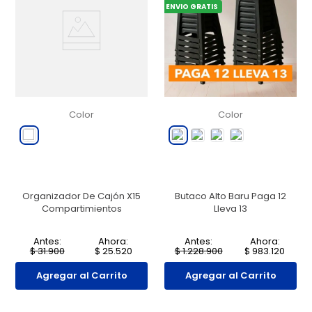
ENVIO GRATIS
Color
Color
Organizador De Cajón X15
Butaco Alto Baru Paga 12
Compartimientos
Lleva 13
Antes:
Ahora:
Antes:
Ahora:
$
31
.
900
$
25
.
520
$
1
.
228
.
900
$
983
.
120
Agregar al Carrito
Agregar al Carrito