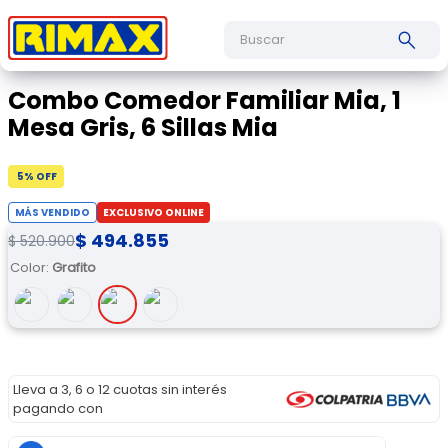
Buscar
Combo Comedor Familiar Mia, 1
Mesa Gris, 6 Sillas Mia
5
% OFF
MÁS VENDIDO
EXCLUSIVO ONLINE
$
494
.
855
$
520
.
900
Color
:
Grafito
Lleva a 3, 6 o 12 cuotas sin interés
pagando con