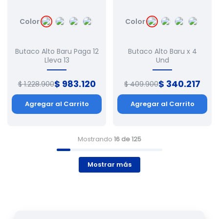
Color
Color
Butaco Alto Baru Paga 12
Butaco Alto Baru x 4
Lleva 13
Und
$
983
.
120
$
340
.
217
$
1
.
228
.
900
$
409
.
900
Agregar al Carrito
Agregar al Carrito
Mostrando
16 de 125
Mostrar más