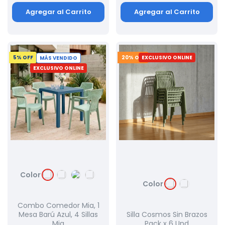
Agregar al Carrito
Agregar al Carrito
5
% OFF
20
% OFF
EXCLUSIVO ONLINE
MÁS VENDIDO
EXCLUSIVO ONLINE
Color
Color
Combo Comedor Mia, 1
Mesa Barú Azul, 4 Sillas
Silla Cosmos Sin Brazos
Mia
Pack x 6 Und