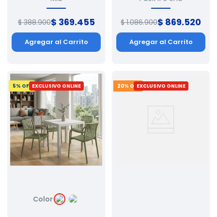
$
369
.
455
$
869
.
520
$
388
.
900
$
1
.
086
.
900
Agregar al Carrito
Agregar al Carrito
5
% OFF
EXCLUSIVO ONLINE
20
% OFF
EXCLUSIVO ONLINE
Color