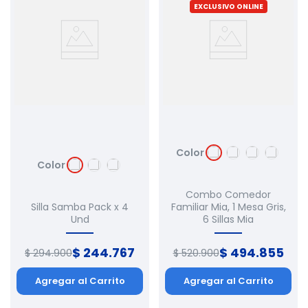
EXCLUSIVO ONLINE
Color
Color
Combo Comedor
Silla Samba Pack x 4
Familiar Mia, 1 Mesa Gris,
Und
6 Sillas Mia
$
244
.
767
$
494
.
855
$
294
.
900
$
520
.
900
Agregar al Carrito
Agregar al Carrito