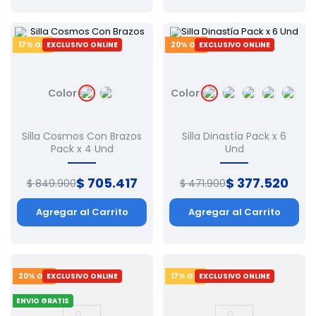
17
% OFF
EXCLUSIVO ONLINE
20
% OFF
EXCLUSIVO ONLINE
Color
Color
Silla Cosmos Con Brazos
Silla Dinastía Pack x 6
Pack x 4 Und
Und
$
705
.
417
$
377
.
520
$
849
.
900
$
471
.
900
Agregar al Carrito
Agregar al Carrito
20
% OFF
EXCLUSIVO ONLINE
17
% OFF
EXCLUSIVO ONLINE
ENVIO GRATIS