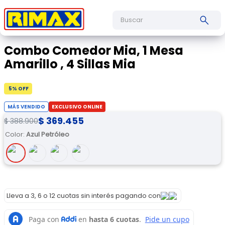
Buscar
Combo Comedor Mia, 1 Mesa
Amarillo , 4 Sillas Mia
5
% OFF
MÁS VENDIDO
EXCLUSIVO ONLINE
$
369
.
455
$
388
.
900
Color
:
Azul Petróleo
Lleva a 3, 6 o 12 cuotas sin interés pagando con