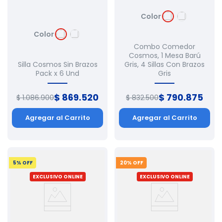
Color
Color
Combo Comedor
Cosmos, 1 Mesa Barú
Silla Cosmos Sin Brazos
Gris, 4 Sillas Con Brazos
Pack x 6 Und
Gris
$
869
.
520
$
790
.
875
$
1
.
086
.
900
$
832
.
500
Agregar al Carrito
Agregar al Carrito
5
% OFF
20
% OFF
EXCLUSIVO ONLINE
EXCLUSIVO ONLINE