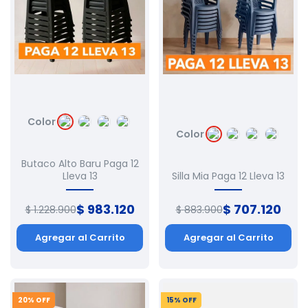
Color
Color
Butaco Alto Baru Paga 12
Lleva 13
Silla Mia Paga 12 Lleva 13
$
983
.
120
$
707
.
120
$
1
.
228
.
900
$
883
.
900
Agregar al Carrito
Agregar al Carrito
20
% OFF
15
% OFF