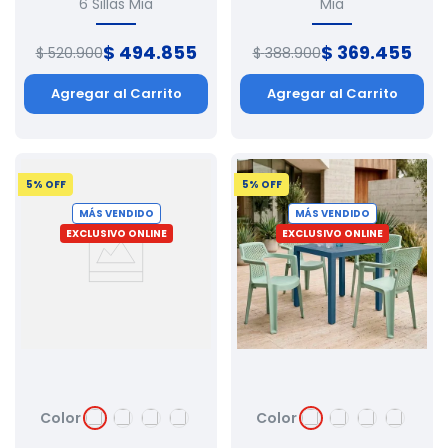
6 Sillas Mia
Mia
$
494
.
855
$
369
.
455
$
520
.
900
$
388
.
900
Agregar al Carrito
Agregar al Carrito
5
% OFF
5
% OFF
MÁS VENDIDO
MÁS VENDIDO
EXCLUSIVO ONLINE
EXCLUSIVO ONLINE
Color
Color