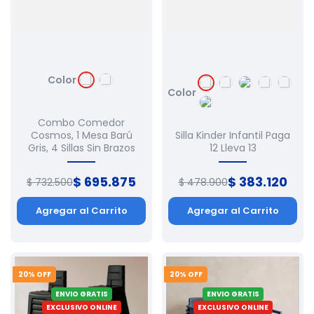
Color
Color
Combo Comedor
Cosmos, 1 Mesa Barú
Silla Kinder Infantil Paga
Gris, 4 Sillas Sin Brazos
12 Lleva 13
$
695
.
875
$
383
.
120
$
732
.
500
$
478
.
900
Agregar al Carrito
Agregar al Carrito
20
% OFF
20
% OFF
ENVIO GRATIS
ENVIO GRATIS
EXCLUSIVO ONLINE
EXCLUSIVO ONLINE