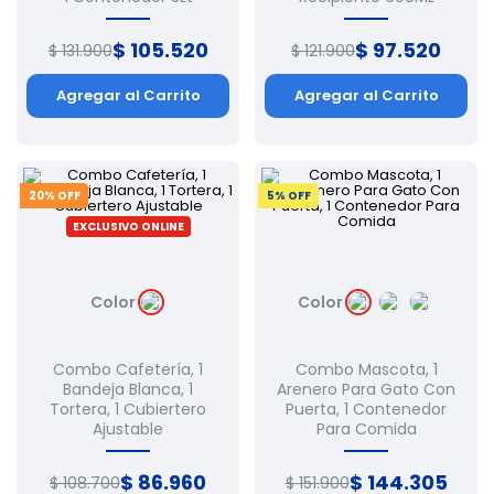
$
105
.
520
$
97
.
520
$
131
.
900
$
121
.
900
Agregar al Carrito
Agregar al Carrito
20
% OFF
5
% OFF
EXCLUSIVO ONLINE
Color
Color
Combo Cafetería, 1
Combo Mascota, 1
Bandeja Blanca, 1
Arenero Para Gato Con
Tortera, 1 Cubiertero
Puerta, 1 Contenedor
Ajustable
Para Comida
$
86
.
960
$
144
.
305
$
108
.
700
$
151
.
900