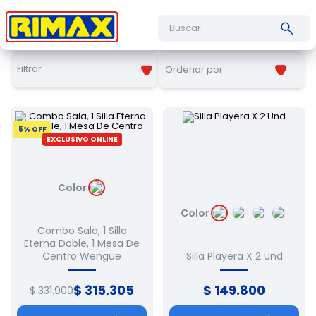
Buscar
Filtrar
Ordenar por
5
% OFF
EXCLUSIVO ONLINE
Color
Color
Combo Sala, 1 Silla
Eterna Doble, 1 Mesa De
Centro Wengue
Silla Playera X 2 Und
$
315
.
305
$
149
.
800
$
331
.
900