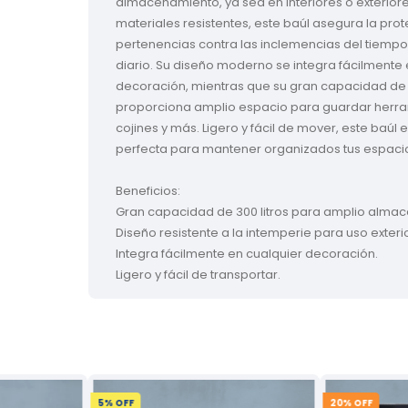
almacenamiento, ya sea en interiores o exteriore
materiales resistentes, este baúl asegura la prot
pertenencias contra las inclemencias del tiempo
diario. Su diseño moderno se integra fácilmente 
decoración, mientras que su gran capacidad de 3
proporciona amplio espacio para guardar herram
cojines y más. Ligero y fácil de mover, este baúl e
perfecta para mantener organizados tus espacio
Beneficios:

Gran capacidad de 300 litros para amplio almac
Diseño resistente a la intemperie para uso exterior
Integra fácilmente en cualquier decoración.

Ligero y fácil de transportar.
5
% OFF
20
% OFF