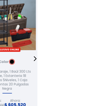
ENVI
LUSIVO ONLINE
EXCLUSIVO ONLINE
Color
Color
aje, 1 Baúl 300 Lts
Co
 1 Estanteria 18
Combo Garaje, 1 Baúl Barú 300
 5Niveles, 1 Caja
Lts Gris, 1 Estanteria 18 Pulgadas
Pu
ntas 20 Pulgadas
5Niveles, 1 Caja Herramientas
Negra
20 Pulgadas Negra
:
Ahora:
Antes:
Ahora:
$
605
.
520
$
597
.
520
900
$
746
.
900