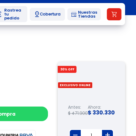
Nuestras
Cobertura
Tiendas
30
% OFF
EXCLUSIVO ONLINE
Antes:
Ahora:
$
330
.
330
$
471
.
900
compra