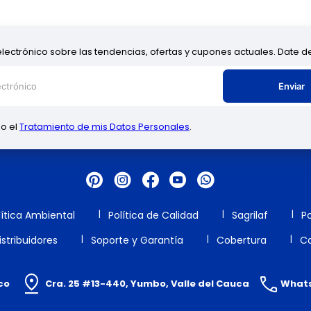
electrónico sobre las tendencias, ofertas y cupones actuales. Date 
Enviar
zo el
Tratamiento de mis Datos Personales
.
lítica Ambiental
Política de Calidad
Sagrilaf
Po
stribuidores
Soporte y Garantía
Cobertura
Ca
co
Cra. 25 #13-440, Yumbo, Valle del Cauca
Whats