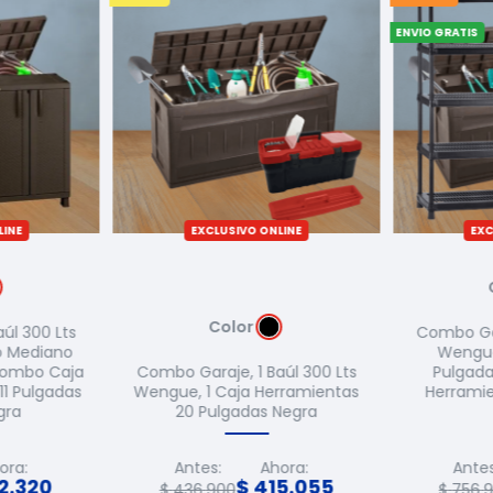
ENVIO GRATIS
LINE
EXCLUSIVO ONLINE
EXC
Color
úl 300 Lts
Combo Gar
o Mediano
Wengue,
Combo Caja
Combo Garaje, 1 Baúl 300 Lts
Pulgadas
 11 Pulgadas
Wengue, 1 Caja Herramientas
Herramie
gra
20 Pulgadas Negra
ora:
Antes:
Ahora:
Antes
2
.
320
$
415
.
055
$
436
.
900
$
756
.