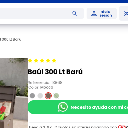
 300 Lt Barú
Baúl 300 Lt Barú
Referencia
:
13868
Color
:
Mocca
Necesito ayuda con mi 
Lleva a 3, 6 o 12 cuotas sin interés pagando con