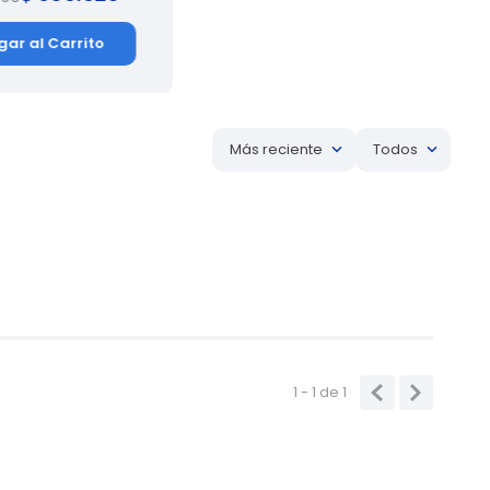
gar al Carrito
Agregar al Carrito
Más reciente
Todos
que se deja adentro del baúl se moja. Hice el envío a Cali
die me da respuesta de la devolución de mi dinero. Que
1 - 1
de
1
umidor.