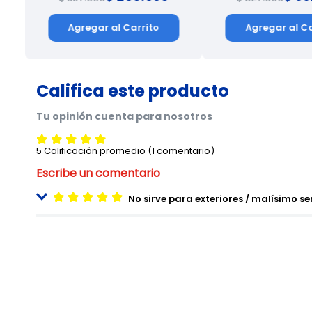
Agregar al Carrito
Agregar al Ca
5 Calificación promedio
(1 comentario)
No sirve para exteriores / malísimo ser
Enviado
2 meses atrás
por
Bibiana Maldonado
Malísimo el servicio al cliente!!!!!! Devolví un baúl porque 
porque no tienen tiendas físicas en Bogotá donde uno pued
falta de seriedad, que falta de respeto con el consumidor.