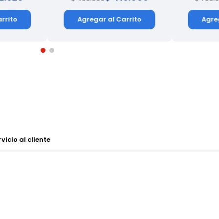
rrito
Agregar al Carrito
Agre
vicio al cliente
prometen que se puede dejar en la intemperie y adivinen que? Todo lo 
a hacer el cambio o devolución de producto y ahora me ignoran, na
 Que lástima que una empresa tan grande no tenga en cuenta al cons