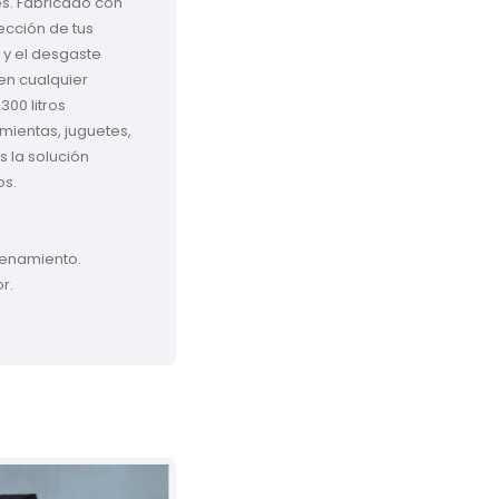
s. Fabricado con 
ección de tus 
 y el desgaste 
en cualquier 
00 litros 
ientas, juguetes, 
s la solución 
s.

enamiento.

.

20
% OFF
20
%