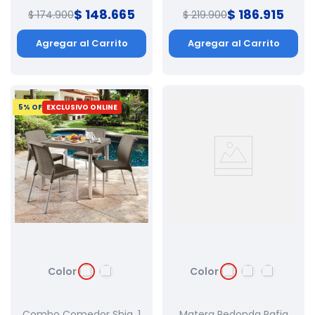
$
148
.
665
$
186
.
915
$
174
.
900
$
219
.
900
Agregar al Carrito
Agregar al Carrito
5
% OFF
EXCLUSIVO ONLINE
Color
Color
Combo Comedor Shia, 1
Matera Redonda Rafia