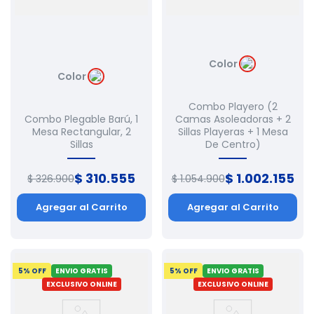
Color
Color
Combo Playero (2
Combo Plegable Barú, 1
Camas Asoleadoras + 2
Mesa Rectangular, 2
Sillas Playeras + 1 Mesa
Sillas
De Centro)
$
310
.
555
$
1
.
002
.
155
$
326
.
900
$
1
.
054
.
900
Agregar al Carrito
Agregar al Carrito
5
% OFF
ENVIO GRATIS
5
% OFF
ENVIO GRATIS
EXCLUSIVO ONLINE
EXCLUSIVO ONLINE