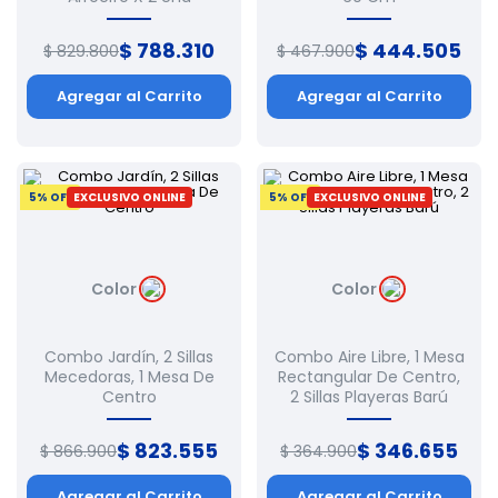
$
788
.
310
$
444
.
505
$
829
.
800
$
467
.
900
Agregar al Carrito
Agregar al Carrito
5
% OFF
EXCLUSIVO ONLINE
5
% OFF
EXCLUSIVO ONLINE
Color
Color
Combo Jardín, 2 Sillas
Combo Aire Libre, 1 Mesa
Mecedoras, 1 Mesa De
Rectangular De Centro,
Centro
2 Sillas Playeras Barú
$
823
.
555
$
346
.
655
$
866
.
900
$
364
.
900
Agregar al Carrito
Agregar al Carrito