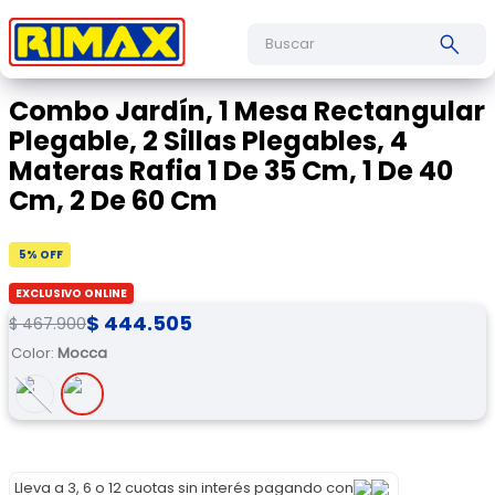
Buscar
Combo Jardín, 1 Mesa Rectangular
Plegable, 2 Sillas Plegables, 4
Materas Rafia 1 De 35 Cm, 1 De 40
Cm, 2 De 60 Cm
5
% OFF
EXCLUSIVO ONLINE
$
444
.
505
$
467
.
900
Color
:
Mocca
Lleva a 3, 6 o 12 cuotas sin interés pagando con