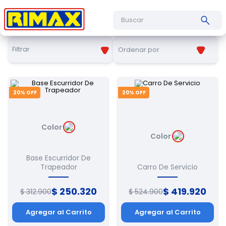
Buscar
Filtrar
Ordenar por
20
% OFF
20
% OFF
Color
Color
Base Escurridor De
Trapeador
Carro De Servicio
$
250
.
320
$
419
.
920
$
312
.
900
$
524
.
900
Agregar al Carrito
Agregar al Carrito