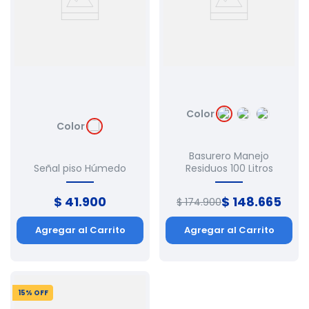
Color
Color
Basurero Manejo
Señal piso Húmedo
Residuos 100 Litros
$
41
.
900
$
148
.
665
$
174
.
900
Agregar al Carrito
Agregar al Carrito
15
% OFF