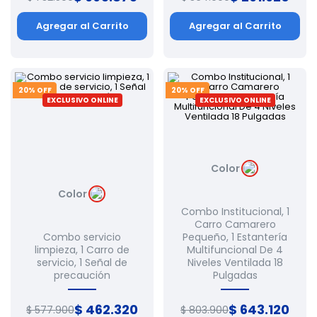
Agregar al Carrito
Agregar al Carrito
20
% OFF
20
% OFF
EXCLUSIVO ONLINE
EXCLUSIVO ONLINE
Color
Color
Combo Institucional, 1
Carro Camarero
Combo servicio
Pequeño, 1 Estantería
limpieza, 1 Carro de
Multifuncional De 4
servicio, 1 Señal de
Niveles Ventilada 18
precaución
Pulgadas
$
462
.
320
$
643
.
120
$
577
.
900
$
803
.
900