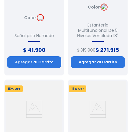
Color
Color
Estantería
Multifuncional De 5
Señal piso Húmedo
Niveles Ventilada 18"
$
41
.
900
$
271
.
915
$
319
.
900
Agregar al Carrito
Agregar al Carrito
15
% OFF
15
% OFF