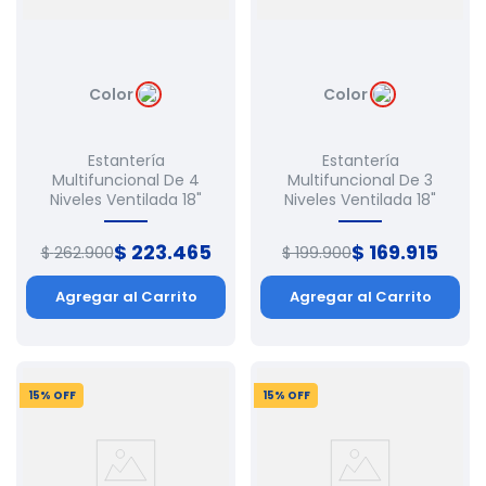
Color
Color
Estantería
Estantería
Multifuncional De 4
Multifuncional De 3
Niveles Ventilada 18"
Niveles Ventilada 18"
$
223
.
465
$
169
.
915
$
262
.
900
$
199
.
900
Agregar al Carrito
Agregar al Carrito
15
% OFF
15
% OFF