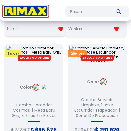
Buscar
Filtrar
Ventas
5
% OFF
20
% OFF
EXCLUSIVO ONLINE
EXCLUSIVO ONLINE
Color
Color
Combo Servicio
Combo Comedor
Limpieza, 1 Base
Cosmos, 1 Mesa Barú
Escurridor Trapeador, 1
Gris, 4 Sillas Sin Brazos
Señal De Precaución
$
695
.
875
$
291
.
920
$
732
.
500
$
364
.
900