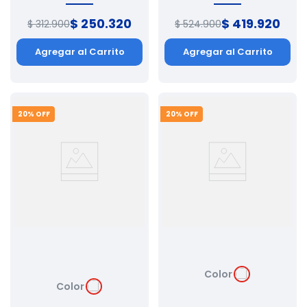
$
250
.
320
$
419
.
920
$
312
.
900
$
524
.
900
Agregar al Carrito
Agregar al Carrito
20
% OFF
20
% OFF
Color
Color