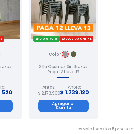
NE
ENVIO GRATIS
EXCLUSIVO ONLINE
Color
Brazos
Silla Cosmos Sin Brazos
d
Paga 12 Lleva 13
ra:
Antes:
Ahora:
9
.
520
$
1
.
739
.
120
$
2
.
173
.
900
Agregar al
Carrito
Has visto todos los
6
producto