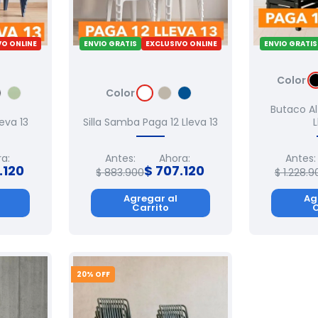
VO ONLINE
ENVIO GRATIS
EXCLUSIVO ONLINE
ENVIO GRATIS
Color
Color
Butaco Al
leva 13
Silla Samba Paga 12 Lleva 13
L
a:
Antes:
Ahora:
Antes:
.
120
$
707
.
120
$
883
.
900
$
1
.
228
.
9
Agregar al
Ag
Carrito
C
20
% OFF