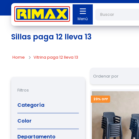
Buscar
Sillas paga 12 lleva 13
Vitrina paga 12 lleva 13
Ordenar por
Filtros
20
% OFF
Categoría
Sillas
(
5
)
Color
Butacos
(
1
)
Azul
(
1
)
Departamento
Azul Petróleo
(
1
)