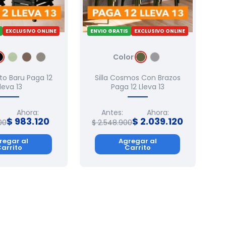
EXCLUSIVO ONLINE
ENVIO GRATIS
EXCLUSIVO ONLINE
Color
to Baru Paga 12
Silla Cosmos Con Brazos
leva 13
Paga 12 Lleva 13
Ahora:
Antes:
Ahora:
$
983
.
120
$
2
.
039
.
120
00
$
2
.
548
.
900
regar al
Agregar al
arrito
Carrito