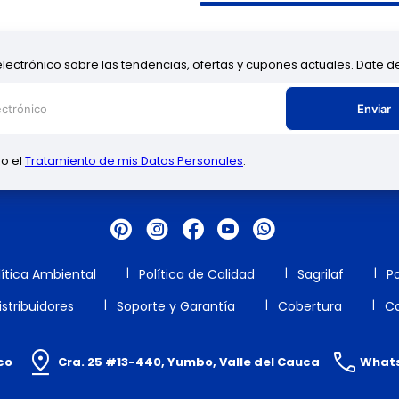
electrónico sobre las tendencias, ofertas y cupones actuales. Date 
Enviar
zo el
Tratamiento de mis Datos Personales
.
lítica Ambiental
Política de Calidad
Sagrilaf
Po
stribuidores
Soporte y Garantía
Cobertura
Ca
co
Cra. 25 #13-440, Yumbo, Valle del Cauca
Whats