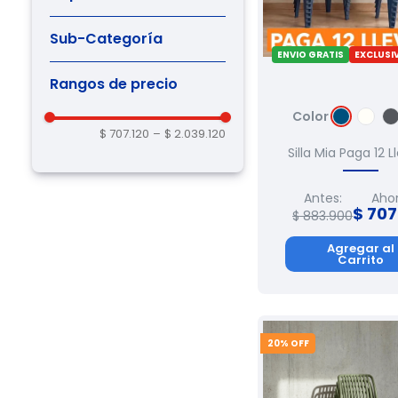
Blanco
(
1
)
Muebles
(
6
)
Gris
(
3
)
Sub-Categoría
Mocca
(
4
)
ENVIO GRATIS
EXCLUSI
Negro
(
1
)
Pack de Sillas
(
4
)
Taupe
(
1
)
Rangos de precio
Verde Selva
(
3
)
Grafito
(
1
)
Color
Blanco reciclado
(
1
)
$ 707.120
–
$ 2.039.120
Silla Mia Paga 12 L
Antes:
Ahor
$
707
$
883
.
900
Agregar al
Carrito
20
% OFF