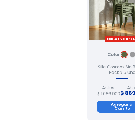
EXCLUSIVO ONLI
Color
Silla Cosmos Sin 
Pack x 6 Un
Antes:
Aho
$
86
$
1
.
086
.
900
Agregar al
Carrito