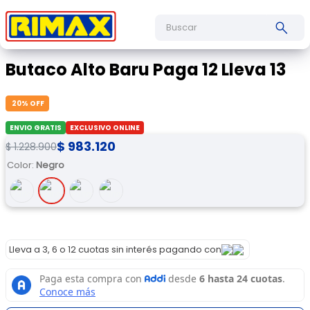
Buscar
Butaco Alto Baru Paga 12 Lleva 13
20
% OFF
ENVIO GRATIS
EXCLUSIVO ONLINE
$
983
.
120
$
1
.
228
.
900
Color
:
Negro
Lleva a 3, 6 o 12 cuotas sin interés pagando con