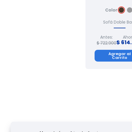
Color
Sofá Doble Ba
Antes:
Ahor
$
614
.
$
722
.
900
Agregar al
Carrito