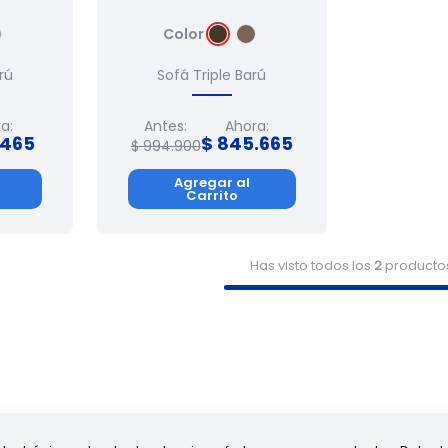
Color
rú
Sofá Triple Barú
a:
Antes:
Ahora:
465
$
845
.
665
$
994
.
900
Agregar al
Carrito
Has visto todos los
2
producto