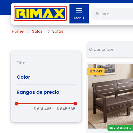
Buscar
Salas
Sofás
Ordenar por
Filtros
15
% OFF
Color
Gris
(
1
)
Rangos de precio
Mocca
(
1
)
Wengue
(
2
)
$ 614.465
–
$ 845.665
ENVIO GRATIS