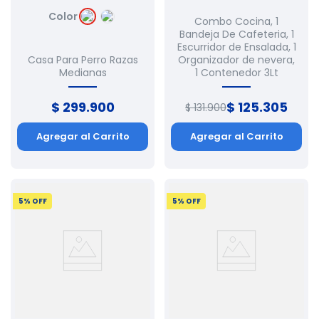
Color
Combo Cocina, 1
Bandeja De Cafeteria, 1
Escurridor de Ensalada, 1
Casa Para Perro Razas
Organizador de nevera,
Medianas
1 Contenedor 3Lt
$
299
.
900
$
125
.
305
$
131
.
900
Agregar al Carrito
Agregar al Carrito
5
% OFF
5
% OFF