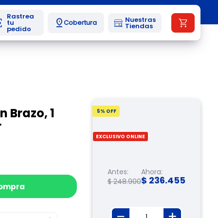
Nuestras
Cobertura
Tiendas
n Brazo, 1
5
% OFF
r
EXCLUSIVO ONLINE
Antes:
Ahora:
$
236
.
455
$
248
.
900
compra