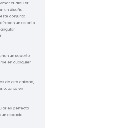
ormar cualquier 
n un diseño 
este conjunto 
 ofrecen un asiento 
tangular 


ionan un soporte 
arse en cualquier 
s de alta calidad, 
rio, tanto en 
lar es perfecta 
 un espacio 