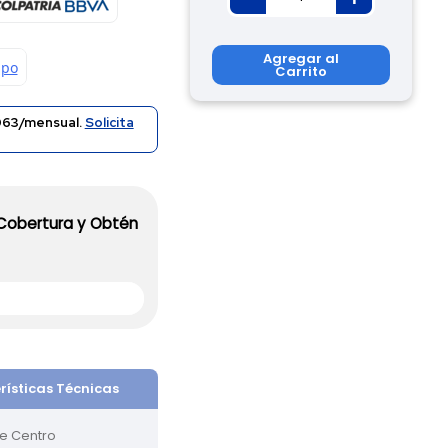
Agregar al
Carrito
63/mensual.
Solicita
 Cobertura y Obtén
rísticas Técnicas
e Centro 