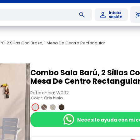
ú, 2 Sillas Con Brazo, 1 Mesa De Centro Rectangular
Combo Sala Barú, 2 Sillas Co
Mesa De Centro Rectangula
Referencia
:
W092
Color
:
Gris hielo
Necesito ayuda con mi 