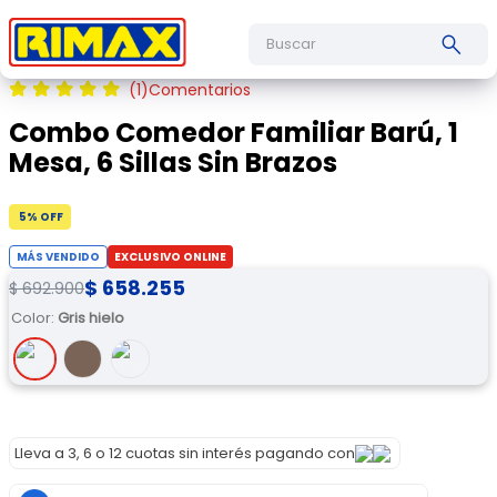
Buscar
(
1
)
Combo Comedor Familiar Barú, 1
Mesa, 6 Sillas Sin Brazos
5
% OFF
MÁS VENDIDO
EXCLUSIVO ONLINE
$
658
.
255
$
692
.
900
Color
:
Gris hielo
Lleva a 3, 6 o 12 cuotas sin interés pagando con