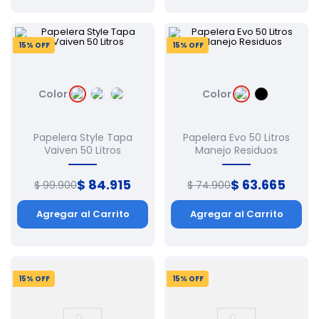
15
% OFF
15
% OFF
Color
Color
Papelera Style Tapa
Papelera Evo 50 Litros
Vaiven 50 Litros
Manejo Residuos
$
84
.
915
$
63
.
665
$
99
.
900
$
74
.
900
Agregar al Carrito
Agregar al Carrito
15
% OFF
15
% OFF