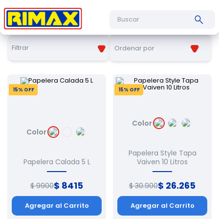
Buscar
Filtrar
Ordenar por
15
% OFF
15
% OFF
Color
Color
Papelera Style Tapa
Papelera Calada 5 L
Vaiven 10 Litros
$
8415
$
26
.
265
$
9900
$
30
.
900
Agregar al Carrito
Agregar al Carrito