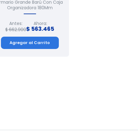
rmario Grande Barú Con Caja
Organizadora 180Mm
Antes:
Ahora:
$
563
.
465
$
662
.
900
Agregar al Carrito