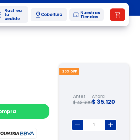
Nuestras
Cobertura
Tiendas
20
% OFF
Antes:
Ahora:
$
35
.
120
$
43
.
900
compra