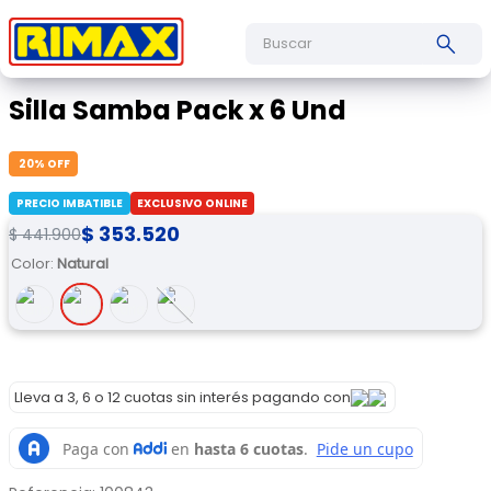
Buscar
Silla Samba Pack x 6 Und
20
% OFF
PRECIO IMBATIBLE
EXCLUSIVO ONLINE
$
353
.
520
$
441
.
900
Color
:
Natural
Lleva a 3, 6 o 12 cuotas sin interés pagando con