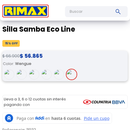
Buscar
Silla Samba Eco Line
15
% OFF
$
56
.
865
$
66
.
900
Color
:
Wengue
Lleva a 3, 6 o 12 cuotas sin interés
pagando con