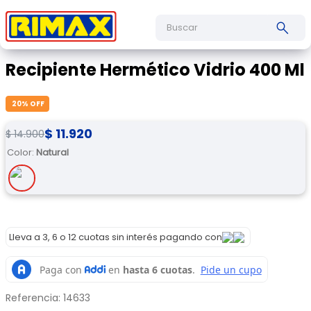
Buscar
Recipiente Hermético Vidrio 400 Ml
20
% OFF
$
11
.
920
$
14
.
900
Color
:
Natural
Lleva a 3, 6 o 12 cuotas sin interés pagando con
Referencia
:
14633