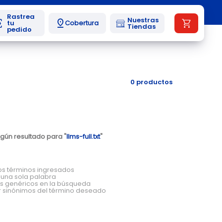
Nuestras
Cobertura
Tiendas
0
productos
gún resultado para "
llms-full.txt
"
s términos ingresados
ar una sola palabra
nos genéricos en la búsqueda
r sinónimos del término deseado