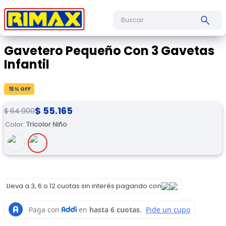
Buscar
Gavetero Pequeño Con 3 Gavetas
Infantil
15
% OFF
$
55
.
165
$
64
.
900
Color
:
Tricolor Niño
Lleva a 3, 6 o 12 cuotas sin interés pagando con