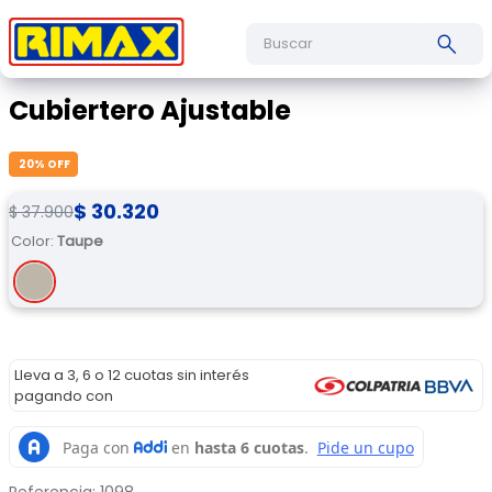
Buscar
Cubiertero Ajustable
20
% OFF
$
30
.
320
$
37
.
900
Color
:
Taupe
Lleva a 3, 6 o 12 cuotas sin interés
pagando con