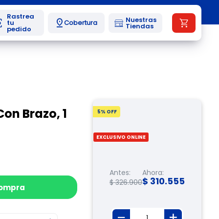
Nuestras
Cobertura
Tiendas
Con Brazo, 1
5
% OFF
EXCLUSIVO ONLINE
Antes:
Ahora:
$
310
.
555
$
326
.
900
compra