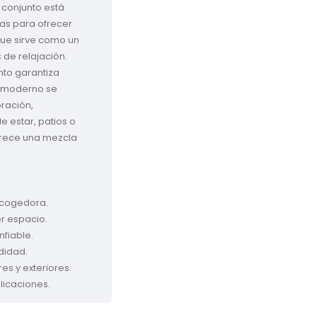
 conjunto está 
as para ofrecer 
ue sirve como un 
de relajación. 
nto garantiza 
y moderno se 
ración, 
e estar, patios o 
frece una mezcla 
cogedora.

 espacio.

fiable.

idad.

es y exteriores.

licaciones.