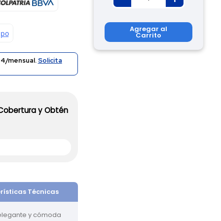
Agregar al
Carrito
24/mensual.
Solicita
 Cobertura y Obtén
rísticas Técnicas
 elegante y cómoda 