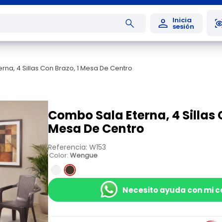
rna, 4 Sillas Con Brazo, 1 Mesa De Centro
Combo Sala Eterna, 4 Sillas 
Mesa De Centro
Referencia
:
W153
Color
:
Wengue
Necesito ayuda con mi 