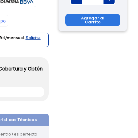
Agregar al
Carrito
94/mensual.
Solicita
 Cobertura y Obtén
rísticas Técnicas
entro) es perfecto 