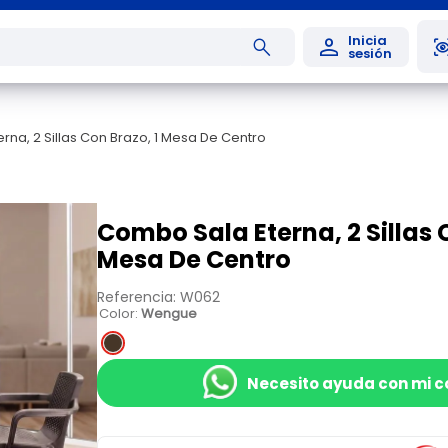
na, 2 Sillas Con Brazo, 1 Mesa De Centro
Combo Sala Eterna, 2 Sillas 
Mesa De Centro
Referencia
:
W062
Color
:
Wengue
Necesito ayuda con mi 