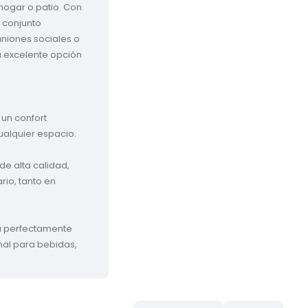
ogar o patio. Con 
 conjunto 
uniones sociales o 
 excelente opción 
 un confort 
alquier espacio.

e alta calidad, 
rio, tanto en 
a perfectamente 
nal para bebidas, 