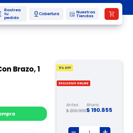
Nuestras
Cobertura
Tiendas
Con Brazo, 1
5
% OFF
EXCLUSIVO ONLINE
Antes:
Ahora:
$
190
.
855
$
200
.
900
compra