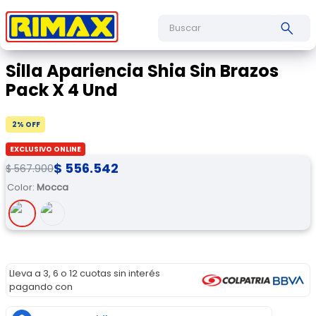
Buscar
Silla Apariencia Shia Sin Brazos
Pack X 4 Und
2
% OFF
EXCLUSIVO ONLINE
$
556
.
542
$
567
.
900
Color
:
Mocca
Lleva a 3, 6 o 12 cuotas sin interés
pagando con