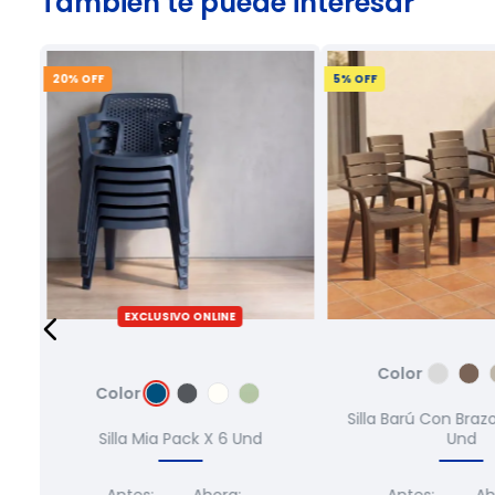
También te puede interesar
20
% OFF
5
% OFF
EXCLUSIVO ONLINE
Color
Color
X 6
Silla Barú Con Braz
Silla Mia Pack X 6 Und
Und
Antes:
Ahora:
Antes:
Ah