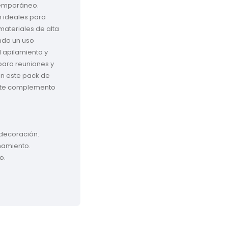
temporáneo. 
n ideales para 
ateriales de alta 
ndo un uso 
 apilamiento y 
ara reuniones y 
n este pack de 
lente complemento 
decoración.

namiento.

.
