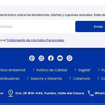
electrónico sobre las tendencias, ofertas y cupones actuales. Date 
Enviar
zo el
Tratamiento de mis Datos Personales
.
lítica Ambiental
Política de Calidad
Sagrilaf
Po
stribuidores
Soporte y Garantía
Cobertura
Ca
co
Cra. 25 #13-440, Yumbo, Valle del Cauca
Whats