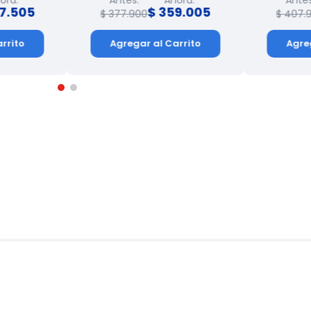
7
.
505
$
359
.
005
$
377
.
900
$
407
.
rrito
Agregar al Carrito
Agre