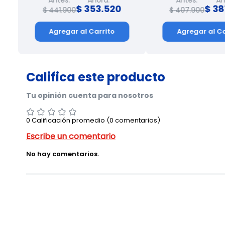
$
353
.
520
$
38
$
441
.
900
$
407
.
900
Agregar al Carrito
Agregar al Ca
0 Calificación promedio
(0 comentarios)
No hay comentarios.