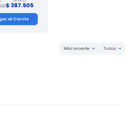
$
387
.
505
$
387
.
505
900
$
407
.
900
gar al Carrito
Agregar al Carrito
Más reciente
Todos