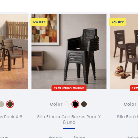
5
% OFF
5
% OFF
EXCLUSIVO ONLINE
EXC
Color
Color
os Pack X 6
Silla Eterna Con Brazos Pack X
Silla Barú
6 Und
ora:
Antes:
Ahora:
Antes