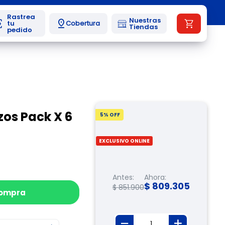
Nuestras
Cobertura
Tiendas
zos Pack X 6
5
% OFF
EXCLUSIVO ONLINE
Antes:
Ahora:
$
809
.
305
$
851
.
900
compra