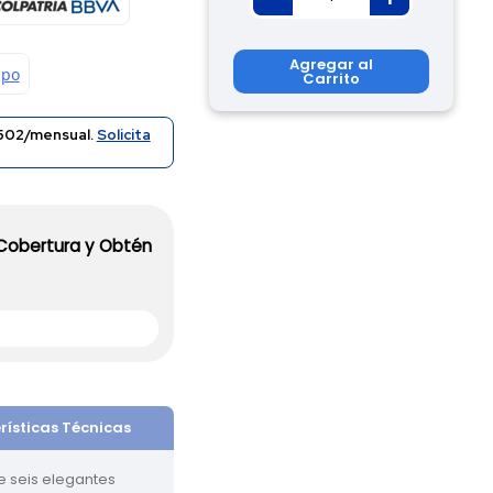
Agregar al
Carrito
502/mensual.
Solicita
 Cobertura y Obtén
rísticas Técnicas
ye seis elegantes 