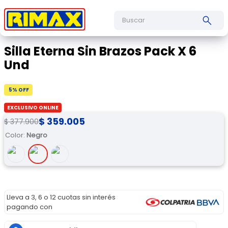
Buscar
Silla Eterna Sin Brazos Pack X 6
Und
5
% OFF
EXCLUSIVO ONLINE
$
359
.
005
$
377
.
900
Color
:
Negro
Lleva a 3, 6 o 12 cuotas sin interés
pagando con