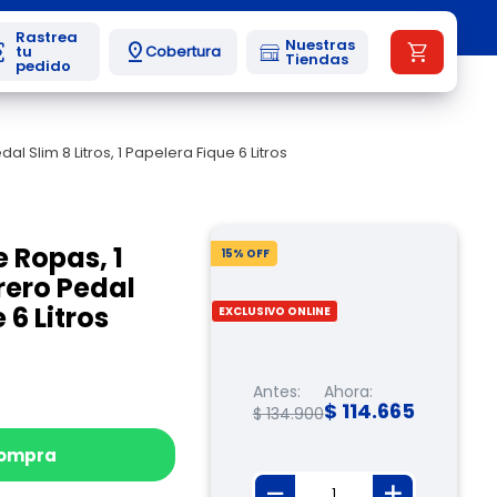
Nuestras
Cobertura
Tiendas
Slim 8 Litros, 1 Papelera Fique 6 Litros
 Ropas, 1
15
% OFF
rero Pedal
 6 Litros
EXCLUSIVO ONLINE
Antes:
Ahora:
$
114
.
665
$
134
.
900
compra