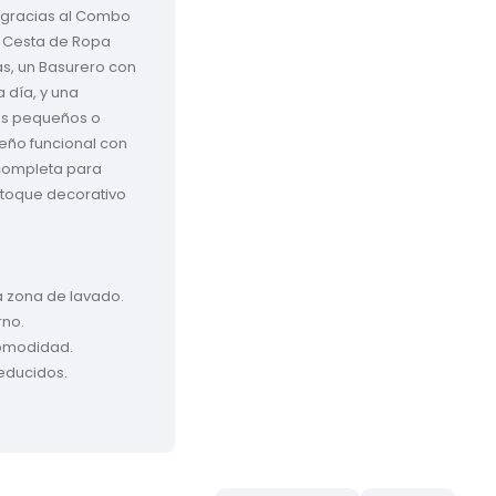
a gracias al Combo 
a Cesta de Ropa 
s, un Basurero con 
 día, y una 
os pequeños o 
eño funcional con 
 completa para 
n toque decorativo 
a zona de lavado.
rno.
comodidad.
educidos.