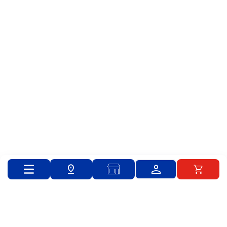
Catálogo
Empleados Rimax
info@rimax.com.co
Cra. 25 #13-440, Yumbo, Valle del Cauca
Whatsapp (+57) 300 912 1608
© 2024 PLASTICOS RIMAX S.A.S. Todos los derechos reservados.
Powered By