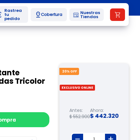
Nuestras
Cobertura
Tiendas
stante
20
% OFF
adas Tricolor
EXCLUSIVO ONLINE
Antes:
Ahora:
$
442
.
320
$
552
.
900
compra