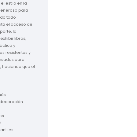
 estilo en la 
 generoso para 
do todo 
ita el acceso de 
arte, la 
xhibir libros, 
ctico y 
s resistentes y 
nsados para 
 haciendo que el 
más.
o decoración.
.
os.
d.
antiles.