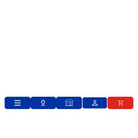
Catálogo
Empleados Rimax
info@rimax.com.co
Cra. 25 #13-440, Yumbo, Valle del Cauca
Whatsapp (+57) 300 912 1608
© 2024 PLASTICOS RIMAX S.A.S. Todos los derechos reservados.
Powered By