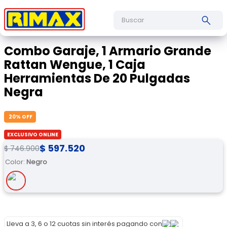
Buscar
Combo Garaje, 1 Armario Grande
Rattan Wengue, 1 Caja
Herramientas De 20 Pulgadas
Negra
20
% OFF
EXCLUSIVO ONLINE
$
597
.
520
$
746
.
900
Color
:
Negro
Lleva a 3, 6 o 12 cuotas sin interés pagando con