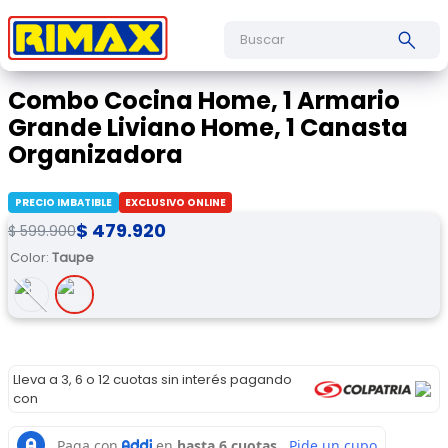
Buscar
Combo Cocina Home, 1 Armario
Grande Liviano Home, 1 Canasta
Organizadora
PRECIO IMBATIBLE
EXCLUSIVO ONLINE
$
479
.
920
$
599
.
900
Color
:
Taupe
Lleva a 3, 6 o 12 cuotas sin interés pagando
con