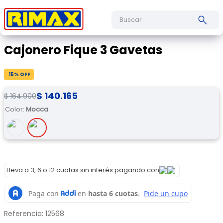
Buscar
Cajonero Fique 3 Gavetas
15
% OFF
$
140
.
165
$
164
.
900
Color
:
Mocca
Lleva a 3, 6 o 12 cuotas sin interés pagando con
Referencia
:
12568