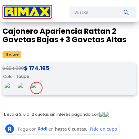
Buscar
Cajonero Apariencia Rattan 2
Gavetas Bajas + 3 Gavetas Altas
15
% OFF
$
174
.
165
$
204
.
900
Color
:
Taupe
Lleva a 3, 6 o 12 cuotas sin interés pagando con