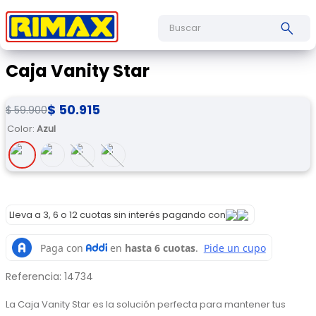
Buscar
Caja Vanity Star
$
50
.
915
$
59
.
900
Color
:
Azul
Lleva a 3, 6 o 12 cuotas sin interés pagando con
Referencia
:
14734
La Caja Vanity Star es la solución perfecta para mantener tus 