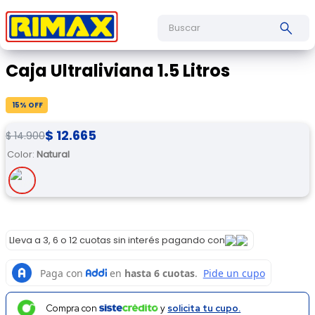
Buscar
Caja Ultraliviana 1.5 Litros
15
% OFF
$
12
.
665
$
14
.
900
Color
:
Natural
Lleva a 3, 6 o 12 cuotas sin interés pagando con
Compra con
y
solicita tu cupo.