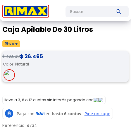
Buscar
Caja Apilable De 30 Litros
15
% OFF
$
36
.
465
$
42
.
900
Color
:
Natural
Lleva a 3, 6 o 12 cuotas sin interés pagando con
Referencia
:
9734