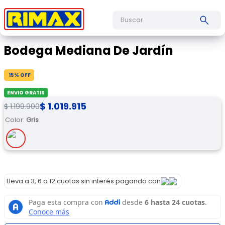
Buscar
Bodega Mediana De Jardín
15
% OFF
ENVIO GRATIS
$
1
.
019
.
915
$
1
.
199
.
900
Color
:
Gris
Lleva a 3, 6 o 12 cuotas sin interés pagando con