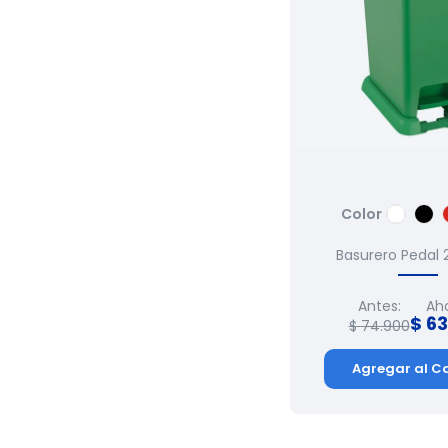
Color
Basurero Pedal 2
Antes:
Ah
$
63
$
74
.
900
Agregar al Ca