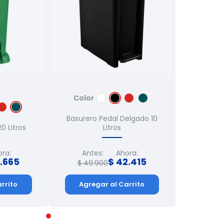
Color
Basurero Pedal Delgado 10
0 Litros
Litros
ora:
Antes:
Ahora:
.
665
$
42
.
415
$
49
.
900
rrito
Agregar al Carrito