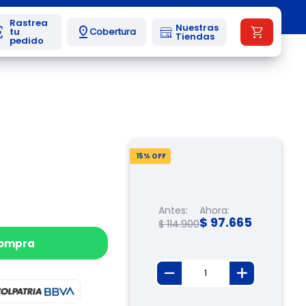
Nuestras
Cobertura
Tiendas
15
% OFF
Antes:
Ahora:
$
97
.
665
$
114
.
900
compra