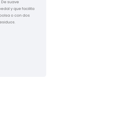
. De suave 
pedal y que facilita 
bolsa o con dos 
esiduos. 