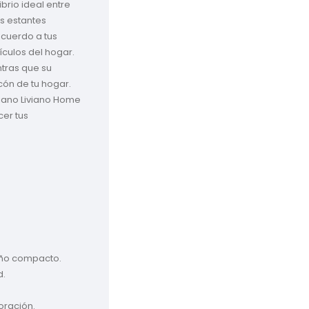
brio ideal entre 
 estantes 
cuerdo a tus 
culos del hogar. 
tras que su 
cón de tu hogar. 
iano Liviano Home 
er tus 
ño compacto.

.

ración.
