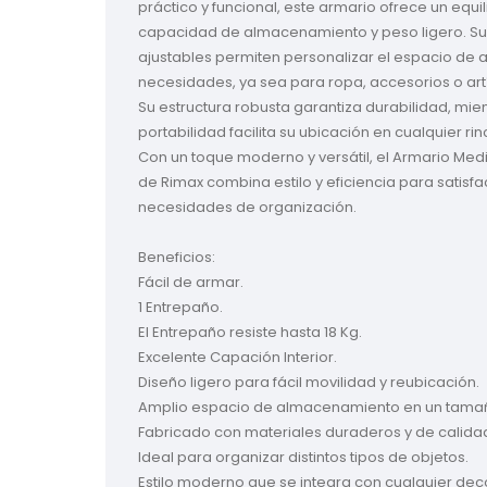
práctico y funcional, este armario ofrece un equili
capacidad de almacenamiento y peso ligero. Sus
ajustables permiten personalizar el espacio de a
necesidades, ya sea para ropa, accesorios o artí
Su estructura robusta garantiza durabilidad, mien
portabilidad facilita su ubicación en cualquier rin
Con un toque moderno y versátil, el Armario Med
de Rimax combina estilo y eficiencia para satisfac
necesidades de organización.

Beneficios:

Fácil de armar.

1 Entrepaño.

El Entrepaño resiste hasta 18 Kg.

Excelente Capación Interior.

Diseño ligero para fácil movilidad y reubicación.

Amplio espacio de almacenamiento en un tama
Fabricado con materiales duraderos y de calidad
Ideal para organizar distintos tipos de objetos.

Estilo moderno que se integra con cualquier deco