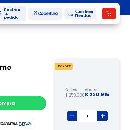
Nuestras
Cobertura
Tiendas
ome
15
% OFF
Antes:
Ahora:
$
220
.
915
$
259
.
900
compra