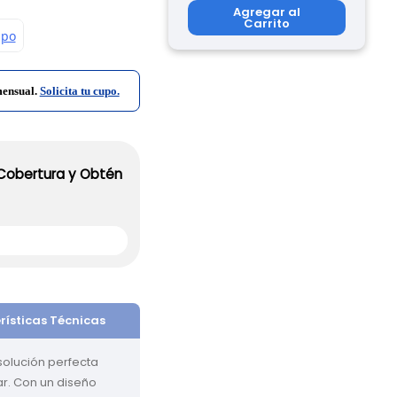
Agregar al
Carrito
mensual.
Solicita tu cupo.
 Cobertura y Obtén
rísticas Técnicas
solución perfecta 
r. Con un diseño 